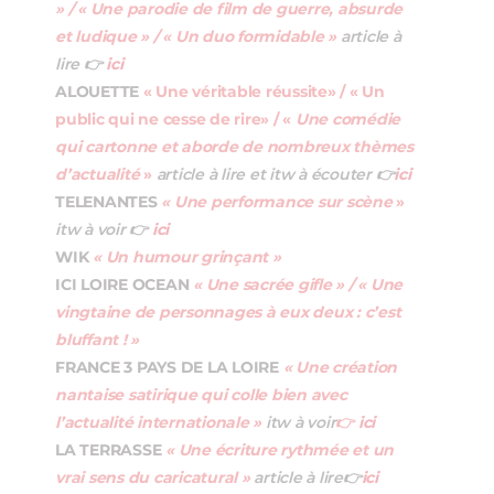
» / « Une parodie de film de guerre, absurde
et ludique » / « Un duo formidable »
article à
lire
👉
ici
ALOUETTE
« Une véritable réussite» / « Un
public qui ne cesse de rire» / «
Une comédie
qui cartonne et aborde de nombreux thèmes
d’actualité
»
article à lire et itw à écouter
👉
ici
TELENANTES
«
Une performance sur scène
»
itw à voir
👉
ici
WIK
« Un humour grinçant »
ICI LOIRE OCEAN
« Une sacrée gifle » / « Une
vingtaine de personnages à eux deux : c’est
bluffant ! »
FRANCE 3 PAYS DE LA LOIRE
« Une création
nantaise satirique qui colle bien avec
l’actualité internationale »
itw à voir
👉
ici
LA TERRASSE
« Une écriture rythmée et un
vrai sens du caricatural »
article à lire
👉
ici