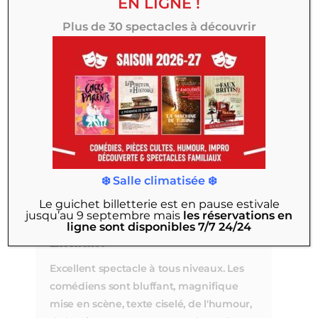
EN LIGNE !
Lucie H
-
22 juin 2026
Plus de 30 spectacles à découvrir
Création Absurde Et Drôle
J'ai adoré la pièce, belle prouesse des
comédiens, le changement de costumes
et du déplacement des blocs décors.
Les comédiens se donnent à fond !
Bravo
❄️ Salle climatisée ❄️
Christine C
-
21 juin 2026
Le guichet billetterie est en pause estivale
jusqu’au 9 septembre
mais
les réservations en
ligne sont disponibles 7/7 24/24
Excellent !
Excellent spectacle à tous niveaux. Les
comédiens sont bluffant, magnifique
mise en scène, texte ciselé, de l'humour,