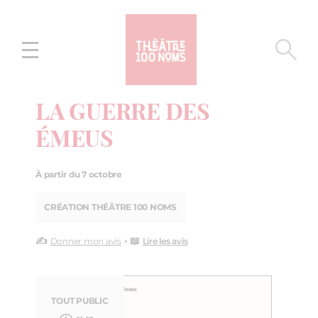
Aller
Aller au
au
contenu
menu
LA GUERRE DES
ÉMEUS
À partir du 7 octobre
CRÉATION THÉÂTRE 100 NOMS
✍️
• 📖
Donner mon avis
Lire les avis
TOUT PUBLIC