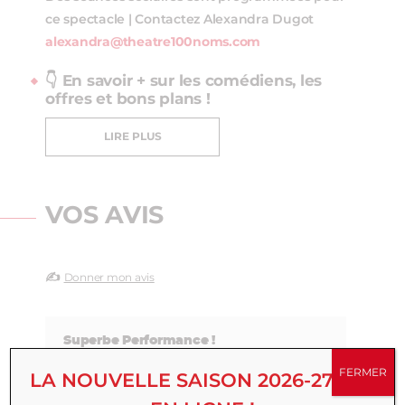
ce spectacle | Contactez Alexandra Dugot
alexandra@theatre100noms.com
👇 En savoir + sur les comédiens, les
offres et bons plans !
LIRE PLUS
VOS AVIS
✍️
Donner mon avis
Superbe Performance !
Excellente pièce très rythmée, portée
FERMER
LA NOUVELLE SAISON 2026-27 EST
par deux talentueux acteurs. Allez-y !