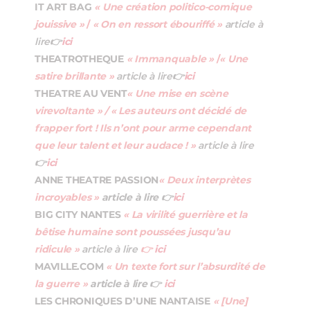
IT ART BAG
« Une création politico-comique
jouissive »
/
« On en ressort ébouriffé »
article à
lire
👉
ici
THEATROTHEQUE
« Immanquable »
/
« Une
satire brillante »
article à lire
👉
ici
THEATRE AU VENT
« Une mise en scène
virevoltante » / « Les auteurs ont décidé de
frapper fort ! Ils n’ont pour arme cependant
que leur talent et leur audace ! »
article à lire
👉
ici
ANNE THEATRE PASSION
« Deux interprètes
incroyables »
article à lire
👉
ici
BIG CITY NANTES
« La virilité guerrière et la
bêtise humaine sont poussées jusqu’au
ridicule »
article à lire
👉
ici
MAVILLE.COM
« Un texte fort sur l’absurdité de
la guerre »
article à lire 👉
ici
LES CHRONIQUES D’UNE NANTAISE
« [Une]