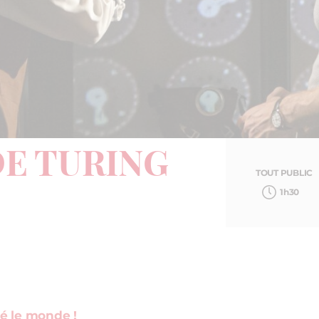
DE TURING
TOUT PUBLIC
1h30
gé le monde !