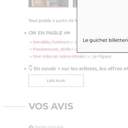
Tout public
à partir de 14 ans
ON EN PARLE 🕬
Le guichet billette
» Sensible, haletant «
Le Monde
» Passionnant, drôle ! «
Le Parisien
» Une mise en scène idéale ! «
Le Figaro
👇 En savoir + sur les artistes, les offres 
LIRE PLUS
VOS AVIS
✍️
Donner mon avis