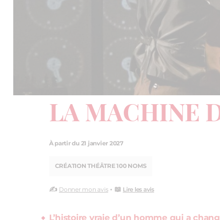
LA MACHINE 
À partir du 21 janvier 2027
CRÉATION THÉÂTRE 100 NOMS
✍️
• 📖
Donner mon avis
Lire les avis
L’histoire vraie d’un homme qui a chan