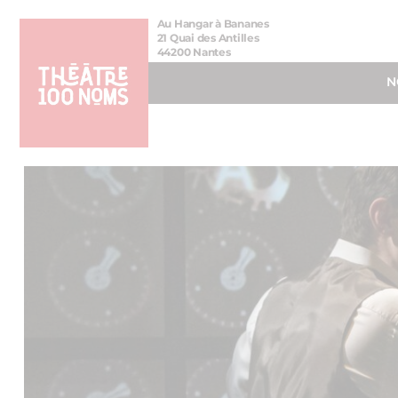
Aller
Aller au
Au Hangar à Bananes
au
contenu
21 Quai des Antilles
44200 Nantes
menu
N