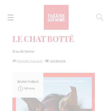
Aller
Aller au
au
contenu
menu
LE CHAT BOTTÉ
21 au 26 février
✍️
• 📖
Donner mon avis
Lire les avis
JEUNE PUBLIC
50 min.