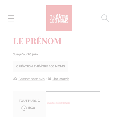
Aller
Aller au
au
contenu
menu
LE PRÉNOM
Jusqu'au 20 juin
CRÉATION THÉÂTRE 100 NOMS
✍️
• 📖
Donner mon avis
Lire les avis
TOUT PUBLIC
1h30