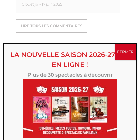
Clouet jb
-
17 juin 2025
LIRE TOUS LES COMMENTAIRES
DONNER MON AVIS
FERMER
LA NOUVELLE SAISON 2026-27 EST
EN LIGNE !
Nom Prénom
Plus de 30 spectacles à découvrir
Email
Titre
Votre avis