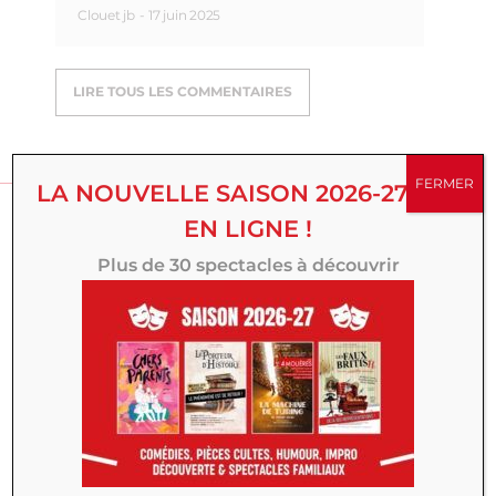
Clouet jb
-
17 juin 2025
LIRE TOUS LES COMMENTAIRES
DONNER MON AVIS
FERMER
LA NOUVELLE SAISON 2026-27 EST
EN LIGNE !
Nom Prénom
Plus de 30 spectacles à découvrir
Email
Titre
Votre avis