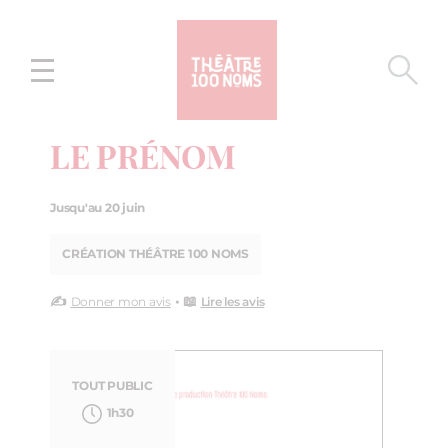
Aller
Aller au
au
contenu
menu
LE PRÉNOM
Jusqu'au 20 juin
CRÉATION THÉÂTRE 100 NOMS
✍️
• 📖
Donner mon avis
Lire les avis
TOUT PUBLIC
1h30