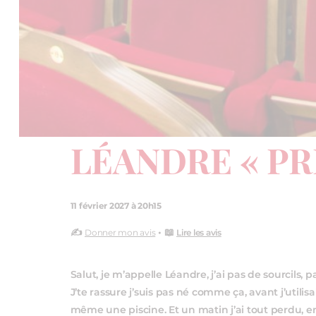
LÉANDRE « PR
11 février 2027 à 20h15
✍️
• 📖
Donner mon avis
Lire les avis
Salut, je m’appelle Léandre, j’ai pas de sourcils, 
J’te rassure j’suis pas né comme ça, avant j’utilis
même une piscine. Et un matin j’ai tout perdu, e