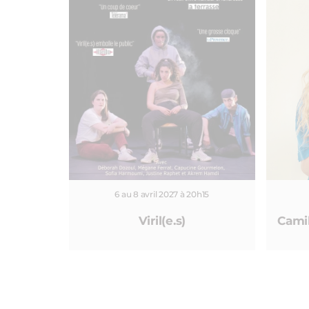
6 au 8 avril 2027 à 20h15
Viril(e.s)
Camil