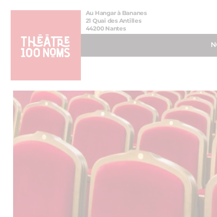
Aller
Aller au
Au Hangar à Bananes
au
contenu
21 Quai des Antilles
44200 Nantes
menu
N