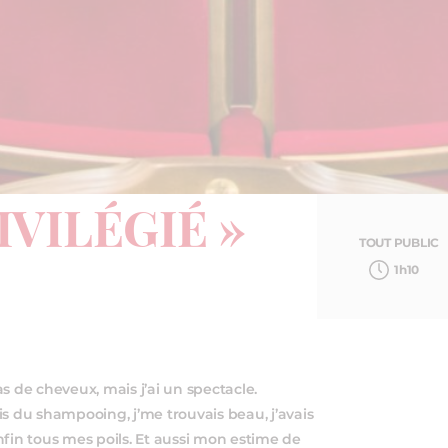
IVILÉGIÉ »
TOUT PUBLIC
1h10
pas de cheveux, mais j’ai un spectacle.
ais du shampooing, j’me trouvais beau, j’avais
nfin tous mes poils. Et aussi mon estime de