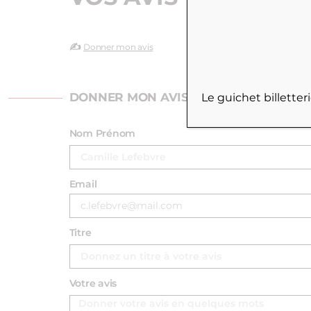
✍️
Donner mon avis
DONNER MON AVIS
Le guichet billette
Nom Prénom
Email
Titre
Votre avis