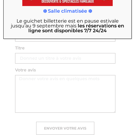
Nom Prénom
❄️ Salle climatisée ❄️
Le guichet billetterie est en pause estivale
jusqu’au 9 septembre
mais
les réservations en
Email
ligne sont disponibles 7/7 24/24
Titre
Votre avis
ENVOYER VOTRE AVIS