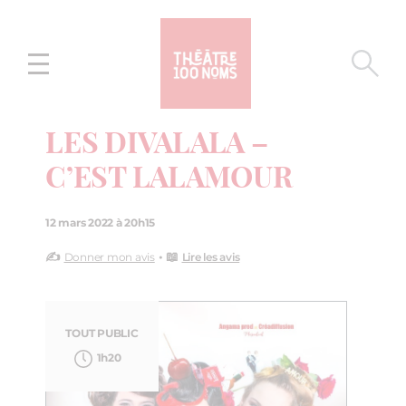
Aller
Aller au
au
contenu
menu
LES DIVALALA –
C’EST LALAMOUR
12 mars 2022 à 20h15
✍️
• 📖
Donner mon avis
Lire les avis
TOUT PUBLIC
1h20