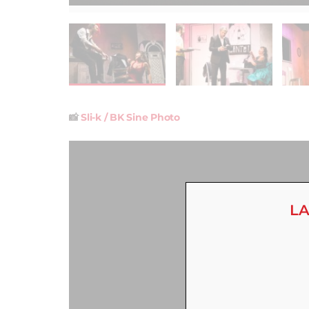
📸
Sli-k / BK Sine Photo
LA