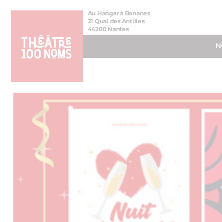
Aller
Aller au
Au Hangar à Bananes
au
contenu
21 Quai des Antilles
44200 Nantes
menu
N