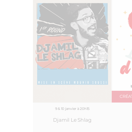
CRÉA
9 & 10 janvier à 20h15
Djamil Le Shlag