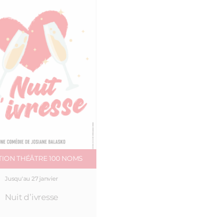
TION THÉÂTRE 100 NOMS
Jusqu'au 27 janvier
Nuit d’ivresse