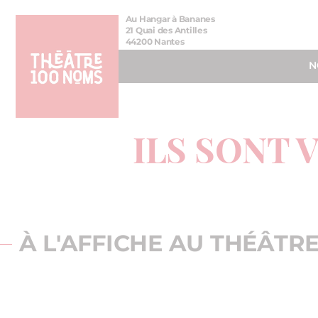
Aller
Aller au
Au Hangar à Bananes
au
contenu
21 Quai des Antilles
44200 Nantes
menu
N
ILS SONT 
À L'AFFICHE AU THÉÂTR