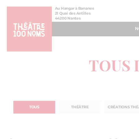
Aller
Aller au
Au Hangar à Bananes
au
contenu
21 Quai des Antilles
44200 Nantes
menu
N
TOUS 
TOUS
THÉÂTRE
CRÉATIONS THÉ