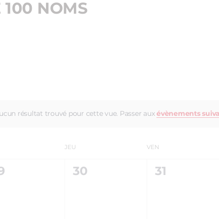
E 100 NOMS
ucun résultat trouvé pour cette vue. Passer aux
évènements suiv
JEU
VEN
0
0
9
30
31
VÈNEMENT,
ÉVÈNEMENT,
ÉVÈNEMEN