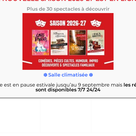
Plus de 30 spectacles à découvrir
0
0
6
27
28
VÈNEMENT,
ÉVÈNEMENT,
ÉVÈNEMEN
❄️ Salle climatisée ❄️
rie est en pause estivale jusqu’au 9 septembre
mais
les r
0
0
3
4
sont disponibles 7/7 24/24
VÈNEMENT,
ÉVÈNEMENT,
ÉVÈNEMEN