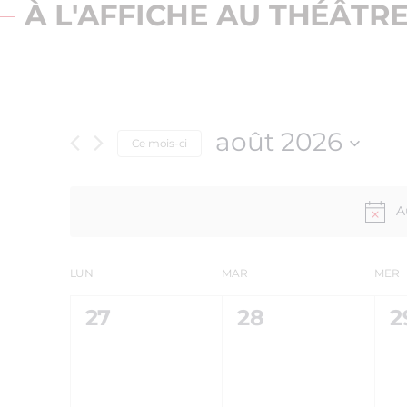
À L'AFFICHE AU THÉÂTR
août 2026
Ce mois-ci
Sélectionnez
une
date.
A
LUN
MAR
MER
CALENDRIER
0
0
0
27
28
2
DE
ÉVÈNEMENT,
ÉVÈNEMENT,
É
ÉVÈNEMENTS