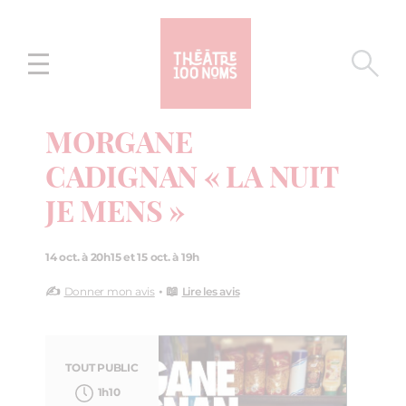
Aller
Aller au
au
contenu
menu
MORGANE
CADIGNAN « LA NUIT
JE MENS »
14 oct. à 20h15 et 15 oct. à 19h
✍️
• 📖
Donner mon avis
Lire les avis
TOUT PUBLIC
1h10