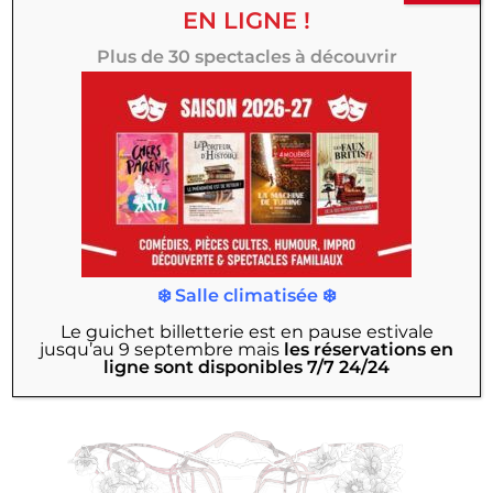
EN LIGNE !
CRÉATION THÉÂTRE 100 NOMS
Plus de 30 spectacles à découvrir
À partir de février 2027
Les faux british
❄️ Salle climatisée ❄️
Le guichet billetterie est en pause estivale
jusqu’au 9 septembre
mais
les réservations en
ligne sont disponibles 7/7 24/24