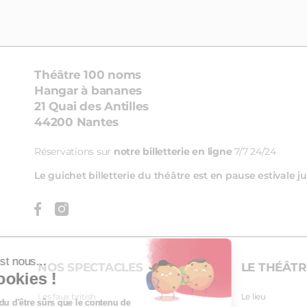
Théâtre 100 noms
Hangar à bananes
21 Quai des Antilles
44200 Nantes
Réservations sur
notre billetterie en ligne
7/7 24/24
Le guichet billetterie du théâtre est en pause estivale
Salut c'est nous...
NOS SPECTACLES
LE THÉÂTR
les Cookies !
Les faux british
Le lieu
On a attendu d'être sûrs que le contenu de