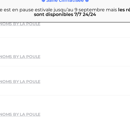
❄️ Salle climatisée ❄️
rie est en pause estivale jusqu’au 9 septembre
mais
les r
sont disponibles 7/7 24/24
 NOMS BY LA POULE
 NOMS BY LA POULE
 NOMS BY LA POULE
 NOMS BY LA POULE