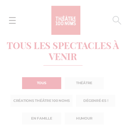
Aller
Aller au
au
contenu
menu
TOUS LES SPECTACLES À
VENIR
TOUS
THÉÂTRE
CRÉATIONS THÉÂTRE 100 NOMS
DÉGENRÉ·ES !
EN FAMILLE
HUMOUR