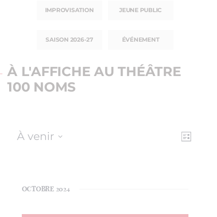
IMPROVISATION
JEUNE PUBLIC
SAISON 2026-27
ÉVÉNEMENT
À L'AFFICHE AU THÉÂTRE
100 NOMS
À venir
NAV
NAVI
Liste
Sélectionnez
DE
PAR
une
VUE
date.
CON
ÉVÈ
OCTOBRE 2024