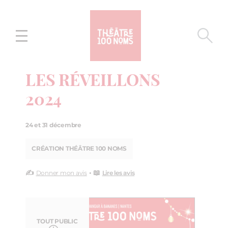
Aller
Aller au
au
contenu
menu
LES RÉVEILLONS
2024
24 et 31 décembre
CRÉATION THÉÂTRE 100 NOMS
✍️
• 📖
Donner mon avis
Lire les avis
TOUT PUBLIC