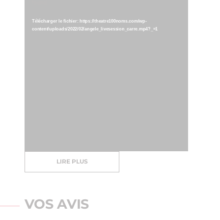
found
vidéo
Télécharger le fichier: https://theatre100noms.com/wp-
content/uploads/2022/02/angele_livesession_carre.mp4?_=1
LIRE PLUS
VOS AVIS