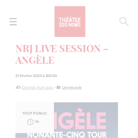
Aller
Aller au
au
contenu
menu
NRJ LIVE SESSION –
ANGÈLE
21 février 2022 à 20h30
✍️
• 📖
Donner mon avis
Lire les avis
TOUT PUBLIC
1h