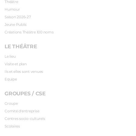
Théâtre
Humour
Saison 2026-27
Jeune Public
Créations Théâtre 100 noms
LE THÉÂTRE
Le lieu
Visite et plan
Ils et elles sont venues
Equipe
GROUPES / CSE
Groupe
Comité d'entreprise
Centres socio-culturels
Scolaires