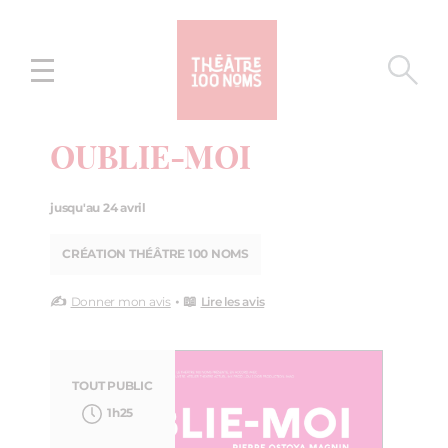
Aller
Aller au
au
contenu
menu
OUBLIE-MOI
jusqu'au 24 avril
CRÉATION THÉÂTRE 100 NOMS
✍️
• 📖
Donner mon avis
Lire les avis
TOUT PUBLIC
1h25