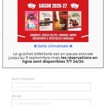
LIRE PLUS
VOS AVIS
❄️ Salle climatisée ❄️
✍️
Donner mon avis
Le guichet billetterie est en pause estivale
jusqu’au 9 septembre
mais
les réservations en
ligne sont disponibles 7/7 24/24
DONNER MON AVIS
Nom Prénom
Email