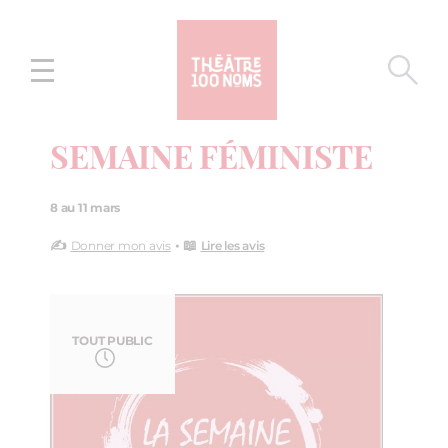
Aller
Aller au
au
contenu
menu
SEMAINE FÉMINISTE
8 au 11 mars
✍️
• 📖
Donner mon avis
Lire les avis
TOUT PUBLIC