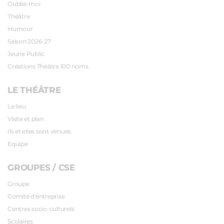
Oublie-moi
Théâtre
Humour
Saison 2026-27
Jeune Public
Créations Théâtre 100 noms
LE THÉÂTRE
Le lieu
Visite et plan
Ils et elles sont venues
Equipe
GROUPES / CSE
Groupe
Comité d'entreprise
Centres socio-culturels
Scolaires