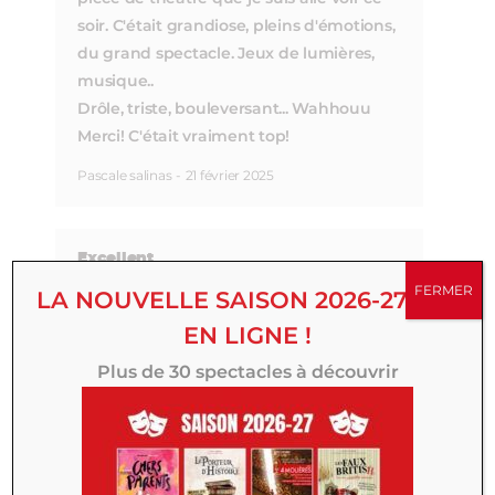
soir. C'était grandiose, pleins d'émotions,
du grand spectacle. Jeux de lumières,
musique..
Drôle, triste, bouleversant... Wahhouu
Merci! C'était vraiment top!
Pascale salinas
-
21 février 2025
Excellent
FERMER
LA NOUVELLE SAISON 2026-27 EST
Superbe pièce j'ai adoré, les acteurs sont
top, beaucoup d'humour ce qui fait du
EN LIGNE !
bien. J'ai passé une très bonne soirée.
Plus de 30 spectacles à découvrir
Un grand merci à toute l'équipe
Gaëlle
-
21 février 2025