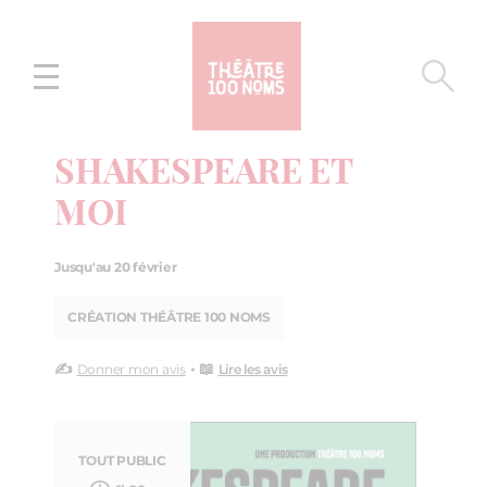
Aller
Aller au
au
contenu
menu
SHAKESPEARE ET
MOI
Jusqu'au 20 février
CRÉATION THÉÂTRE 100 NOMS
✍️
• 📖
Donner mon avis
Lire les avis
TOUT PUBLIC