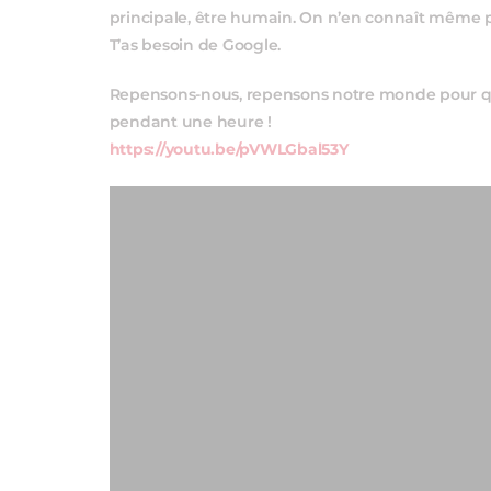
principale, être humain. On n’en connaît même pa
T’as besoin de Google.
Repensons-nous, repensons notre monde pour qu
pendant une heure !
https://youtu.be/pVWLGbal53Y