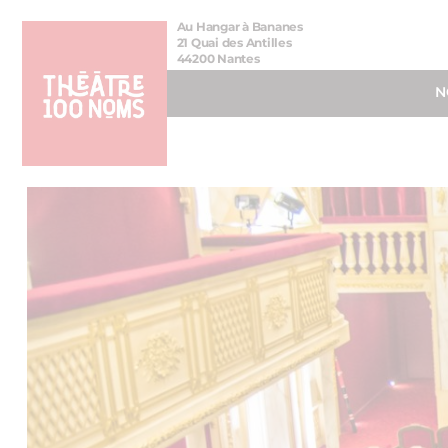
Aller
Aller au
Au Hangar à Bananes
au
contenu
21 Quai des Antilles
44200 Nantes
menu
N