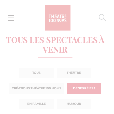
Aller
Aller au
au
contenu
menu
TOUS LES SPECTACLES À
VENIR
TOUS
THÉÂTRE
CRÉATIONS THÉÂTRE 100 NOMS
DÉGENRÉ·ES !
EN FAMILLE
HUMOUR