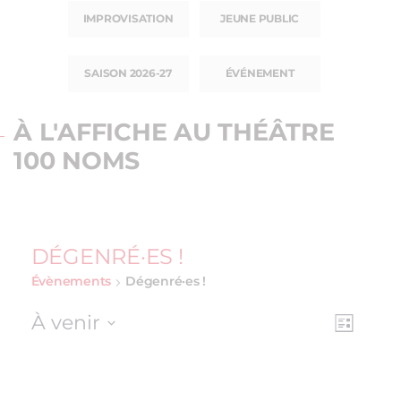
IMPROVISATION
JEUNE PUBLIC
SAISON 2026-27
ÉVÉNEMENT
À L'AFFICHE AU THÉÂTRE
100 NOMS
DÉGENRÉ·ES !
Évènements
Dégenré·es !
À venir
NAV
NAVI
Liste
Sélectionnez
DE
PAR
une
VUE
date.
CON