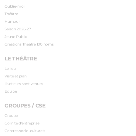
Oublie-moi
Théâtre
Humour
Saison 2026-27
Jeune Public
Créations Théâtre 100 noms
LE THÉÂTRE
Le lieu
Visite et plan
Ils et elles sont venues
Equipe
GROUPES / CSE
Groupe
Comité d'entreprise
Centres socio-culturels