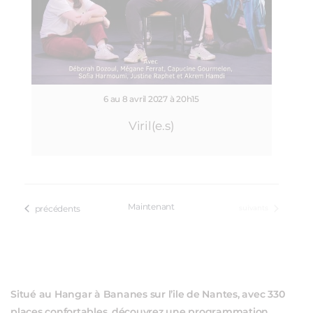
6 au 8 avril 2027 à 20h15
Viril(e.s)
Maintenant
Évènements
Évènements
précédents
suivants
Situé au Hangar à Bananes sur l’ile de Nantes, avec 330
places confortables, découvrez une programmation