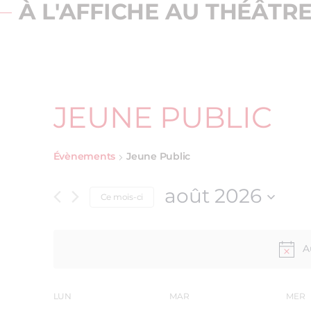
À L'AFFICHE AU THÉÂTR
JEUNE PUBLIC
Évènements
Jeune Public
août 2026
Ce mois-ci
Sélectionnez
une
date.
A
LUN
MAR
MER
CALENDRIER