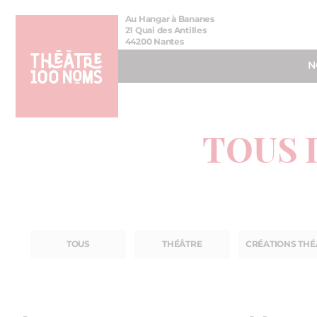
Aller
Aller au
Au Hangar à Bananes
au
contenu
21 Quai des Antilles
44200 Nantes
menu
N
TOUS 
TOUS
THÉÂTRE
CRÉATIONS THÉ