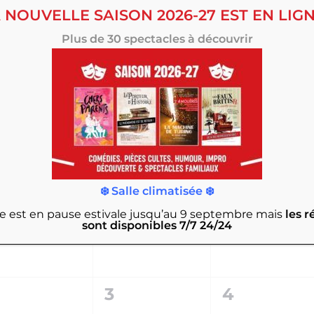
 NOUVELLE SAISON 2026-27 EST EN LIGN
Plus de 30 spectacles à découvrir
0
0
9
20
21
VÈNEMENT,
ÉVÈNEMENT,
ÉVÈNEMEN
0
0
6
27
28
❄️ Salle climatisée ❄️
VÈNEMENT,
ÉVÈNEMENT,
ÉVÈNEMEN
rie est en pause estivale jusqu’au 9 septembre
mais
les r
sont disponibles 7/7 24/24
0
0
3
4