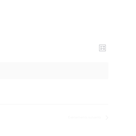
NAVIG
NAVI
Liste
DE
PAR
VUES
ÉVÈN
CONS
Évènements
suivants