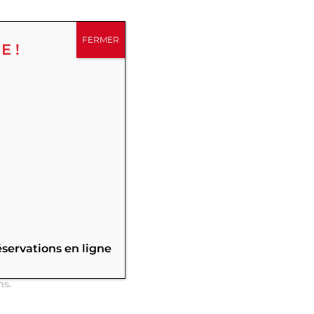
FERMER
E !
,
éservations en ligne
 Pièces à
ms.