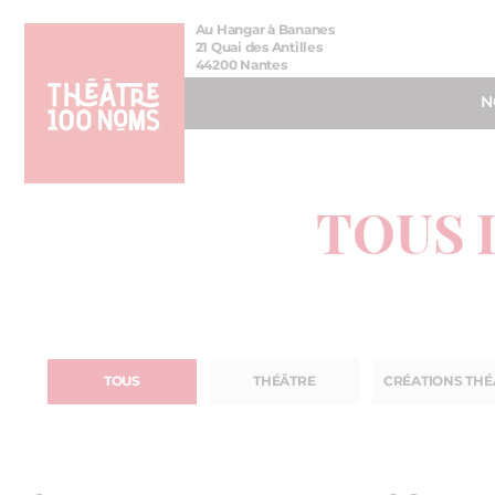
Aller
Aller au
Au Hangar à Bananes
au
contenu
21 Quai des Antilles
44200 Nantes
menu
N
TOUS 
TOUS
THÉÂTRE
CRÉATIONS THÉ