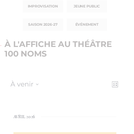
IMPROVISATION
JEUNE PUBLIC
SAISON 2026-27
ÉVÉNEMENT
À L'AFFICHE AU THÉÂTRE
100 NOMS
À venir
NAV
NAVI
Liste
Sélectionnez
DE
PAR
une
VUE
date.
CON
ÉVÈ
AVRIL 2026