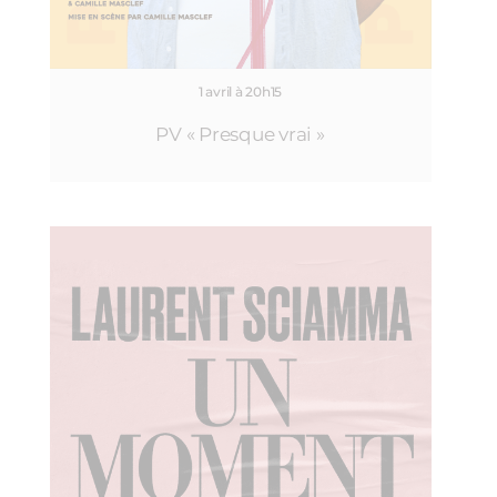
1 avril à 20h15
PV « Presque vrai »