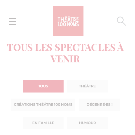
Aller
Aller au
au
contenu
menu
TOUS LES SPECTACLES À
VENIR
TOUS
THÉÂTRE
CRÉATIONS THÉÂTRE 100 NOMS
DÉGENRÉ·ES !
EN FAMILLE
HUMOUR