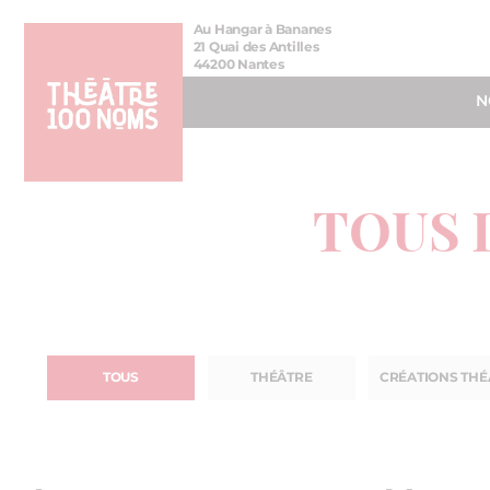
Aller
Aller au
Au Hangar à Bananes
au
contenu
21 Quai des Antilles
44200 Nantes
menu
N
TOUS 
TOUS
THÉÂTRE
CRÉATIONS THÉ