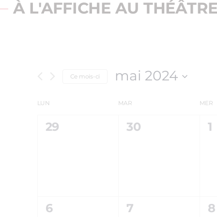
À L'AFFICHE AU THÉÂTR
mai 2024
Ce mois-ci
Sélectionnez
une
LUN
MAR
MER
CALENDRIER
date.
0
0
0
29
30
1
DE
ÉVÈNEMENT,
ÉVÈNEMENT,
É
ÉVÈNEMENTS
0
0
0
6
7
8