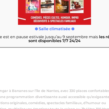
0
0
9
30
31
VÈNEMENT,
ÉVÈNEMENT,
ÉVÈNEMEN
h15
-
21h25
ANN PÉRISSÉ
❄️ Salle climatisée ❄️
rie est en pause estivale jusqu’au 9 septembre
mais
les r
sont disponibles 7/7 24/24
ngar à Bananes sur l’ile de Nantes, avec 330 places confortables
ne programmation divertissante aussi accessible qu’exigeante.
ations originales, comédies, spectacles familiaux, d’humour ou