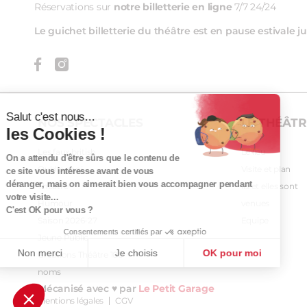
Réservations sur
notre billetterie en ligne
7/7 24/24
Le guichet billetterie du théâtre est en pause estivale
Salut c'est nous...
NOS SPECTACLES
LE THÉÂTR
les Cookies !
Les faux british
Le lieu
On a attendu d'être sûrs que le contenu de
Oublie-moi
Visite et plan
ce site vous intéresse avant de vous
déranger, mais on aimerait bien vous accompagner pendant
Théâtre
Ils et elles sont
votre visite...
Humour
venues
C'est OK pour vous ?
Saison 2026-27
Equipe
Consentements certifiés par
Jeune Public
Non merci
Je choisis
OK pour moi
Créations Théâtre 100
noms
Axeptio consent
Plateforme de Gestion du Consentement : Personnalisez vos Op
Mécanisé avec ♥ par
Le Petit Garage
Notre plateforme vous permet d'adapter et de gérer vos paramètre
Mentions légales
CGV