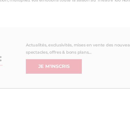
tion, multipliez vos émotions toute la saison au Théâtre 100 No
Actualités, exclusivités, mises en vente des nouve
spectacles, offres & bons plans…
:
JE M'INSCRIS