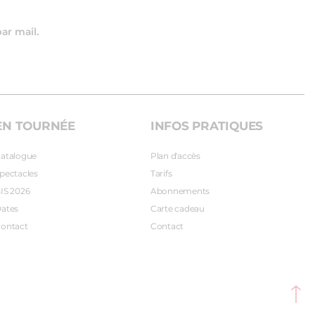
par mail.
EN TOURNÉE
INFOS PRATIQUES
atalogue
Plan d'accès
pectacles
Tarifs
IS 2026
Abonnements
ates
Carte cadeau
ontact
Contact
entations. Personnalisez vos préférences pour contrôler la manière 