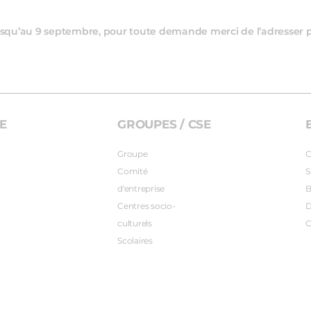
 jusqu’au 9 septembre, pour toute demande merci de l’adresser 
E
GROUPES / CSE
Groupe
C
Comité
S
d'entreprise
B
Centres socio-
D
culturels
C
Scolaires
tions
s de confidentialité, en garantissant la conformité avec les réglem