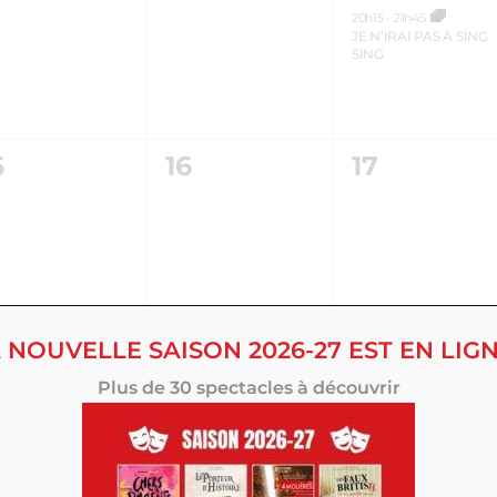
VÈNEMENT,
ÉVÈNEMENT,
ÉVÈNEMEN
20h15
-
21h45
JE N’IRAI PAS À SING
SING
0
0
5
16
17
VÈNEMENT,
ÉVÈNEMENT,
ÉVÈNEMEN
 NOUVELLE SAISON 2026-27 EST EN LIGN
0
1
2
23
24
VÈNEMENT,
ÉVÈNEMENT,
ÉVÈNEMEN
Plus de 30 spectacles à découvrir
20h15
-
22h15
MIKE ET RIKÉ DE
SINSÉMILIA