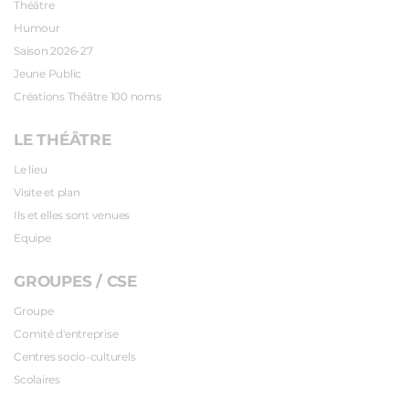
Théâtre
Humour
Saison 2026-27
Jeune Public
Créations Théâtre 100 noms
LE THÉÂTRE
Le lieu
Visite et plan
Ils et elles sont venues
Equipe
GROUPES / CSE
Groupe
Comité d'entreprise
Centres socio-culturels
Scolaires