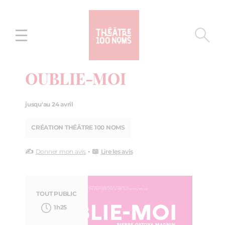
Aller
Aller au
au
contenu
menu
OUBLIE-MOI
jusqu'au 24 avril
CRÉATION THÉÂTRE 100 NOMS
✍️
• 📖
Donner mon avis
Lire les avis
TOUT PUBLIC
1h25