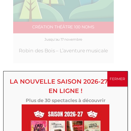
CRÉATION THÉÂTRE 100 NOMS
Jusqu'au 17 novembre
Robin des Bois – L’aventure musicale
FERMER
DERNIÈRES PLACES
LA NOUVELLE SAISON 2026-27 EST
EN LIGNE !
Plus de 30 spectacles à découvrir