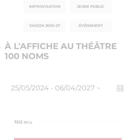
IMPROVISATION
JEUNE PUBLIC
SAISON 2026-27
ÉVÉNEMENT
À L'AFFICHE AU THÉÂTRE
100 NOMS
25/05/2024
 - 
06/04/2027
NAV
NAVI
Liste
Sélectionnez
DE
PAR
une
VUE
date.
CON
ÉVÈ
MAI 2024