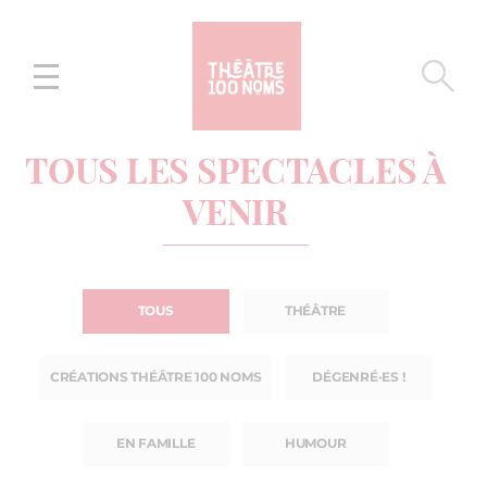
Aller
Aller au
au
contenu
menu
TOUS LES SPECTACLES À
VENIR
TOUS
THÉÂTRE
CRÉATIONS THÉÂTRE 100 NOMS
DÉGENRÉ·ES !
EN FAMILLE
HUMOUR