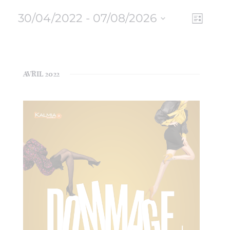
30/04/2022
 - 
07/08/2026
NAV
NAVI
Liste
Sélectionnez
DE
PAR
une
VUE
date.
CON
ÉVÈ
AVRIL 2022