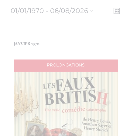
01/01/1970
 - 
06/08/2026
NAV
NAVI
Liste
Sélectionnez
DE
PAR
une
VUE
date.
CON
ÉVÈ
JANVIER 1970
PROLONGATIONS